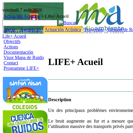
vendredi 7 août 2026
Actuación Acústica
>
Life+ Acueil
Inicio
Agenda 21
Actuación Acústica
Proyectos
Gestión de R
Life+ Acueil
Objectifs
Actions
Documentación
Visor Mapa de Ruido
LIFE+ Acueil
Contact
Programme LIFE+
Description
Un des principaux problèmes environnementa
Le bruit augmente au fur et a mesure que au
l’utilisation massive des transports privés par