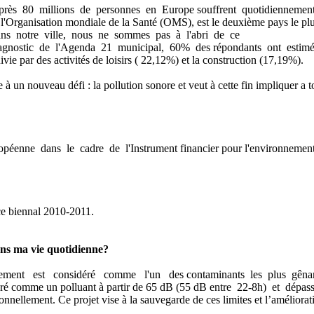
ès 80 millions de personnes en Europe souffrent quotidiennemen
 l'Organisation mondiale de la Santé (OMS), est le deuxième pays le p
dans notre ville, nous ne sommes pas à l'abri de ce
iagnostic de l'Agenda 21 municipal, 60% des répondants ont estim
ivie par des activités de loisirs ( 22,12%) et la construction (17,19%).
 à un nouveau défi : la pollution sonore et veut à cette fin impliquer a 
éenne dans le cadre de l'Instrument financier pour l'environnement L
ice biennal 2010-2011.
ans ma vie quotidienne?
ment est considéré comme l'un des contaminants les plus gênant
éré comme un polluant à partir de 65 dB (55 dB entre 22-8h) et dépass
ellement. Ce projet vise à la sauvegarde de ces limites et l’amélioratio