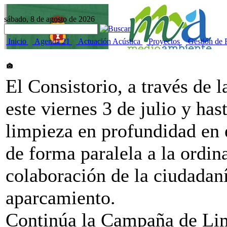
sábado, 8 de agosto de 2026
Inicio
Agenda 21
Actuación Acústica
Proyectos
Gestión de 
El Consistorio, a través de 
este viernes 3 de julio y has
limpieza en profundidad en 
de forma paralela a la ordina
colaboración de la ciudadaní
aparcamiento.
Continúa la Campaña de Lim