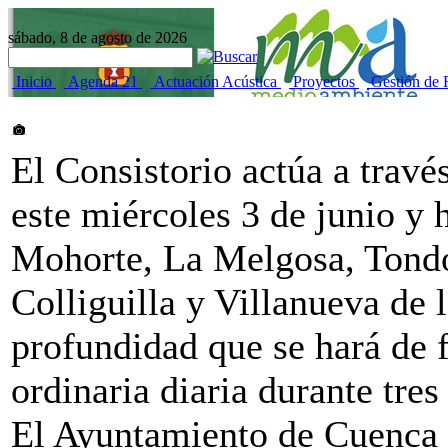
sábado, 8 de agosto de 2026
Inicio
Agenda 21
Actuación Acústica
Proyectos
Gestión de 
El Consistorio actúa a trav
este miércoles 3 de junio y 
Mohorte, La Melgosa, Tondo
Colliguilla y Villanueva de
profundidad que se hará de f
ordinaria diaria durante tres
El Ayuntamiento de Cuenca 