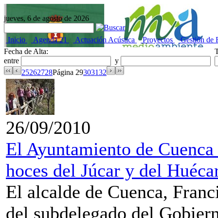
jueves, 6 de agosto de 2026
Inicio
Agenda 21
Actuación Acústica
Proyectos
Gestión de 
Fecha de Alta:
T
entre
y
25
26
27
28
Página 29
30
31
32
26/09/2010
El Ayuntamiento de Cuenca r
hoces del Júcar y del Huéca
El alcalde de Cuenca, Franc
del subdelegado del Gobier