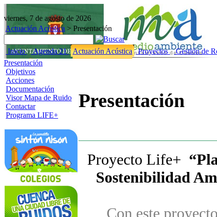
viernes, 7 de agosto de 2026
Actuación Acústica
>
Presentación
Inicio
Agenda 21
Actuación Acústica
Proyectos
Gestión de R
Presentación
Objetivos
Acciones
Documentación
Presentación
Visor Mapa de Ruido
Contactar
Programa LIFE+
Proyecto Life+
“Pla
Sostenibilidad Am
Con este proyecto